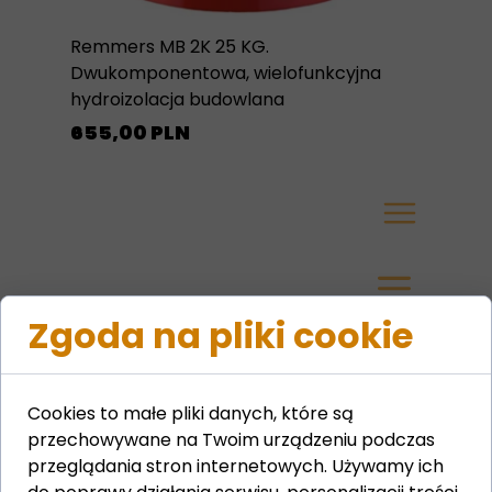
Remmers MB 2K 25 KG.
Dwukomponentowa, wielofunkcyjna
hydroizolacja budowlana
655,00 PLN
Zgoda na pliki cookie
Czy masz jakieś
Cookies to małe pliki danych, które są
przechowywane na Twoim urządzeniu podczas
pytania?
przeglądania stron internetowych. Używamy ich